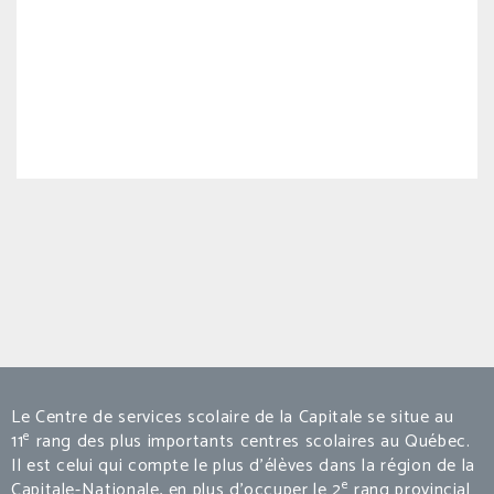
Le Centre de services scolaire de la Capitale se situe au
e
11
rang des plus importants centres scolaires au Québec.
Il est celui qui compte le plus d’élèves dans la région de la
e
Capitale-Nationale, en plus d’occuper le 2
rang provincial