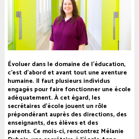
2020
à
15
h
02
min.
Écrit
par
comsg
Évoluer dans le domaine de l’éducation,
c’est d’abord et avant tout une aventure
humaine. Il faut plusieurs individus
engagés pour faire fonctionner une école
adéquatement. À cet égard, les
secrétaires d’école jouent un rôle
prépondérant auprès des directions, des
enseignants, des élèves et des
parents. Ce mois-ci, rencontrez Mélanie