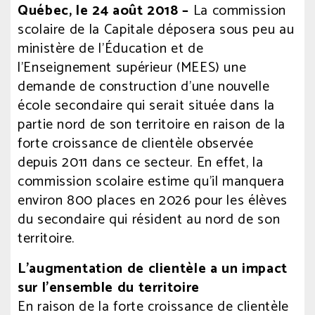
Posté
Québec, le 24 août 2018 –
La commission
le
scolaire de la Capitale déposera sous peu au
24
ministère de l’Éducation et de
août
l’Enseignement supérieur (MEES) une
2018
demande de construction d’une nouvelle
à
13
école secondaire qui serait située dans la
h
partie nord de son territoire en raison de la
48
forte croissance de clientèle observée
min.
depuis 2011 dans ce secteur. En effet, la
Écrit
par
commission scolaire estime qu’il manquera
comsg
environ 800 places en 2026 pour les élèves
du secondaire qui résident au nord de son
territoire.
L’augmentation de clientèle a un impact
sur l’ensemble du territoire
En raison de la forte croissance de clientèle