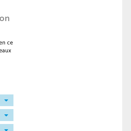
ion
en ce
veaux