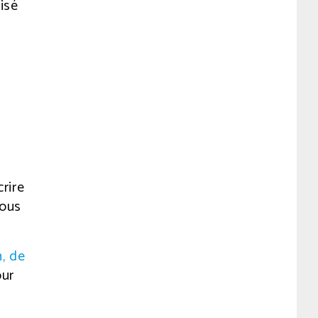
isé
rire
Vous
n, de
our