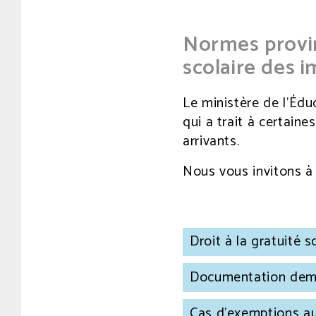
Normes provin
scolaire des 
Le ministère de l’Édu
qui a trait à certain
arrivants.
Nous vous invitons à
Droit à la gratuité s
Documentation deman
Cas d'exemptions au