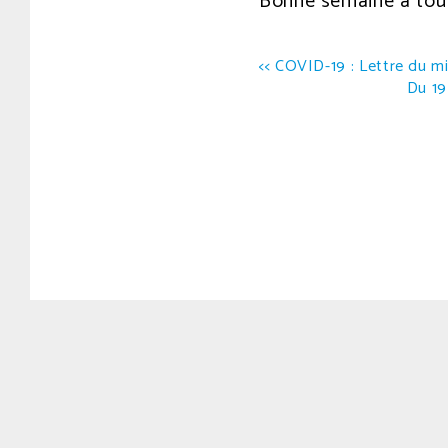
Bonne semaine à toute
Navigation
<< COVID-19 : Lettre du mi
Du 19
de
l’article