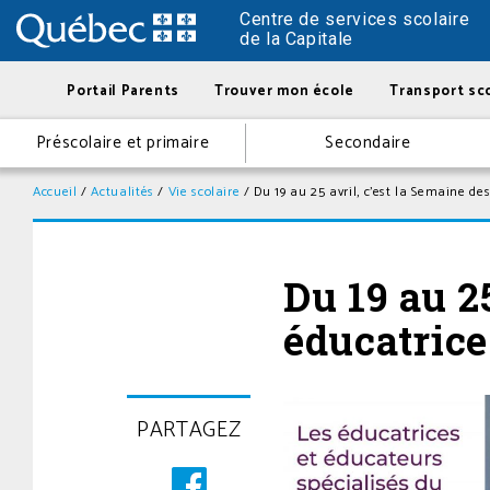
Centre de services scolaire
de la Capitale
Portail Parents
Trouver mon école
Transport sco
Préscolaire et primaire
Secondaire
Accueil
/
Actualités
/
Vie scolaire
/
Du 19 au 25 avril, c’est la Semaine de
Du 19 au 25
éducatrice
Posté
PARTAGEZ
le
20
avril