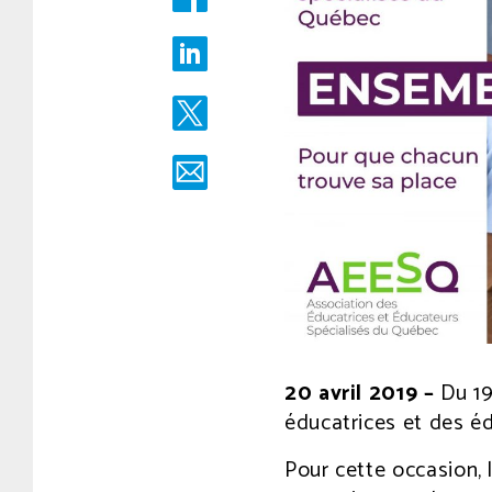
2020
à
9
h
32
min.
Écrit
par
comsg
20 avril 2019 –
Du 19
éducatrices et des éd
Pour cette occasion, l