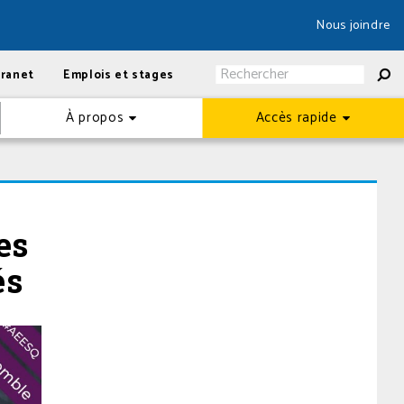
Nous joindre
tranet
Emplois et stages
À propos
Accès rapide
es
és