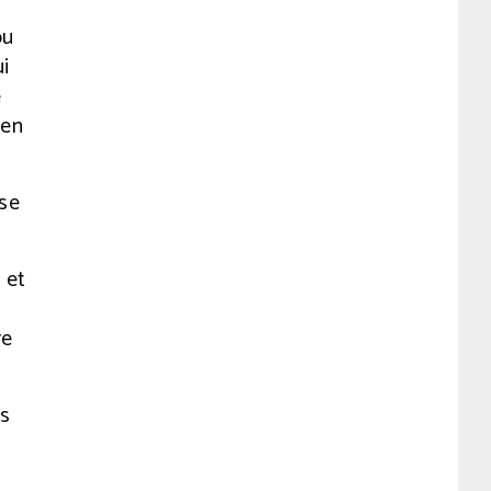
u
ou
ui
e
 en
 se
 et
re
ns