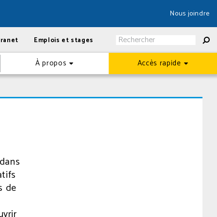
Nous joindre
tranet
Emplois et stages
À propos
Accès rapide
 dans
tifs
s de
vrir