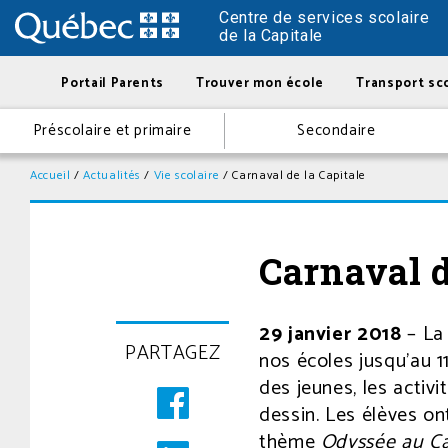
Centre de services scolaire
de la Capitale
Portail Parents
Trouver mon école
Transport sco
Préscolaire et primaire
Secondaire
Accueil
/
Actualités
/
Vie scolaire
/
Carnaval de la Capitale
Carnaval d
29 janvier 2018
Posté
– La
PARTAGEZ
le
nos écoles jusqu’au 11
29
des jeunes, les activ
janvier
dessin. Les élèves ont
2018
thème
Odyssée au Ca
à