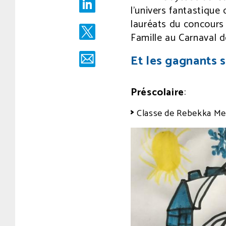
11
l’univers fantastiqu
h
lauréats du concours 
33
Famille au Carnaval 
min.
Écrit
Et les gagnants s
par
comsg
Préscolaire
:
Classe de Rebekka Men