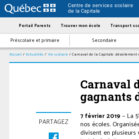
Centre de services scolaire
de la Capitale
Portail Parents
Trouver mon école
Transport sco
Préscolaire et primaire
Secondaire
Accueil
/
Actualités
/
Vie scolaire
/
Carnaval de la Capitale: dévoilement
Carnaval d
gagnants 
7 février 2019
Posté
– La 5
PARTAGEZ
le
nos écoles. Organisée
7
divisent en plusieurs
février