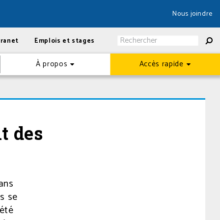
Nous joindre
tranet
Emplois et stages
À propos
Accès rapide
t des
dans
és se
 été