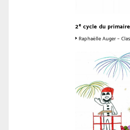
e
2
cycle du primair
Raphaëlle Auger – Clas