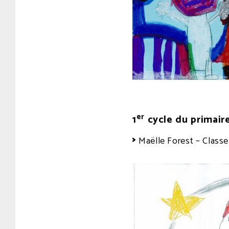
er
1
cycle du primair
Maëlle Forest – Class