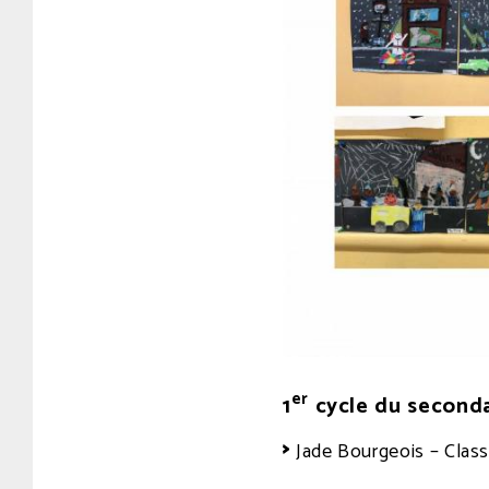
er
1
cycle du seconda
Jade Bourgeois – Clas