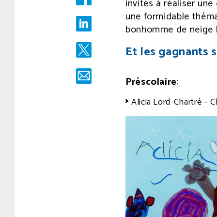
invités à réaliser un
2019
une formidable thémat
à
10
bonhomme de neige l
h
17
Et les gagnants s
min.
Écrit
par
Préscolaire
:
comsg
Alicia Lord-Chartré – 