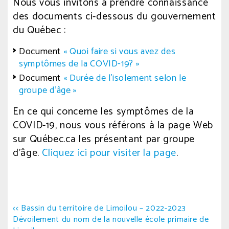
Nous vous invitons à prendre connaissance
2022
des documents ci-dessous du gouvernement
à
du Québec :
15
h
Document
« Quoi faire si vous avez des
17
symptômes de la COVID-19? »
min.
Document
« Durée de l’isolement selon le
Écrit
par
groupe d’âge »
comsg
En ce qui concerne les symptômes de la
COVID-19, nous vous référons à la page Web
sur Québec.ca les présentant par groupe
d’âge.
Cliquez ici pour visiter la page
.
Navigation
<< Bassin du territoire de Limoilou – 2022-2023
Dévoilement du nom de la nouvelle école primaire de
de