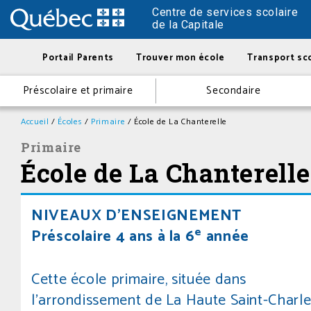
Centre de services scolaire
de la Capitale
Portail Parents
Trouver mon école
Transport sco
Préscolaire et primaire
Secondaire
Accueil
/
Écoles
/
Primaire
/
École de La Chanterelle
Primaire
École de La Chanterelle
NIVEAUX D’ENSEIGNEMENT
e
Préscolaire 4 ans à la 6
année
Cette école primaire, située dans
l’arrondissement de La Haute Saint-Charle