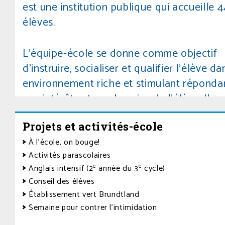
est une institution publique qui accueille 
élèves.
L’équipe-école se donne comme objectif
d’instruire, socialiser et qualifier l’élève d
environnement riche et stimulant réponda
aux intérêts et aux besoins de l’élève. Il pe
développer sa créativité, son autonomie e
Projets et activités-école
réaliser une foule de projets qui lui feront
découvrir ses goûts et ses talents.
À l’école, on bouge!
Activités parascolaires
e
e
Anglais intensif (2
année du 3
cycle)
Conseil des élèves
Établissement vert Brundtland
Semaine pour contrer l’intimidation