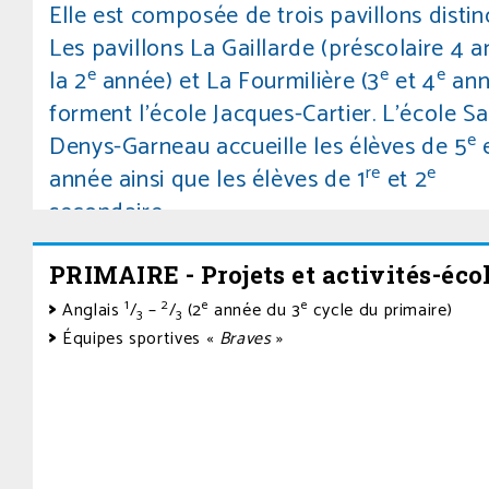
Elle est composée de trois pavillons distinc
Les pavillons La Gaillarde (préscolaire 4 a
e
e
e
la 2
année) et La Fourmilière (3
et 4
ann
forment l’école Jacques-Cartier. L’école Sa
e
Denys-Garneau accueille les élèves de 5
e
re
e
année ainsi que les élèves de 1
et 2
secondaire.
PRIMAIRE - Projets et activités-éco
L’école se caractérise par son dynamisme 
par la qualité des services offerts aux élè
1
2
e
e
Anglais
/
–
/
(2
année du 3
cycle du primaire)
3
3
Équipes sportives «
Braves
»
qui la fréquentent.