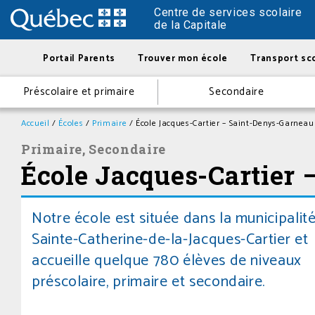
Centre de services scolaire
de la Capitale
Portail Parents
Trouver mon école
Transport sco
Préscolaire et primaire
Secondaire
Accueil
/
Écoles
/
Primaire
/
École Jacques-Cartier – Saint-Denys-Garneau
Primaire
,
Secondaire
École Jacques-Cartier
Notre école est située dans la municipalit
Sainte-Catherine-de-la-Jacques-Cartier et
accueille quelque 780 élèves de niveaux
préscolaire, primaire et secondaire.