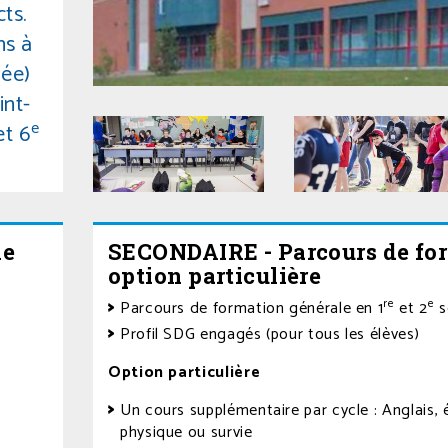
ts.
ns à
ée)
int-
e
t 6
le
SECONDAIRE - Parcours de for
et
option particulière
ves
re
e
Parcours de formation générale en 1
et 2
s
Profil SDG engagés (pour tous les élèves)
Option particulière
Un cours supplémentaire par cycle : Anglais,
physique ou survie