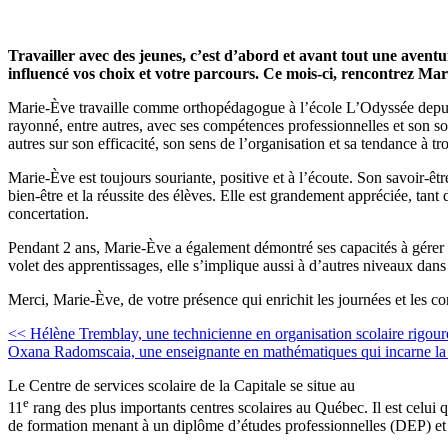
Travailler avec des jeunes, c’est d’abord et avant tout une aven
influencé vos choix et votre parcours. Ce mois-ci, rencontrez Ma
Marie-Ève travaille comme orthopédagogue à l’école L’Odyssée depuis 5
rayonné, entre autres, avec ses compétences professionnelles et son so
autres sur son efficacité, son sens de l’organisation et sa tendance à tr
Marie-Ève est toujours souriante, positive et à l’écoute. Son savoir-ê
bien-être et la réussite des élèves. Elle est grandement appréciée, tant d
concertation.
Pendant 2 ans, Marie-Ève a également démontré ses capacités à gérer d
volet des apprentissages, elle s’implique aussi à d’autres niveaux dans
Merci, Marie-Ève, de votre présence qui enrichit les journées et les 
Navigation
<< Hélène Tremblay, une technicienne en organisation scolaire rigoure
Oxana Radomscaia, une enseignante en mathématiques qui incarne la bi
de
Le Centre de services scolaire de la Capitale se situe au
l’article
e
11
rang des plus importants centres scolaires au Québec. Il est celui 
de formation menant à un diplôme d’études professionnelles (DEP) et à