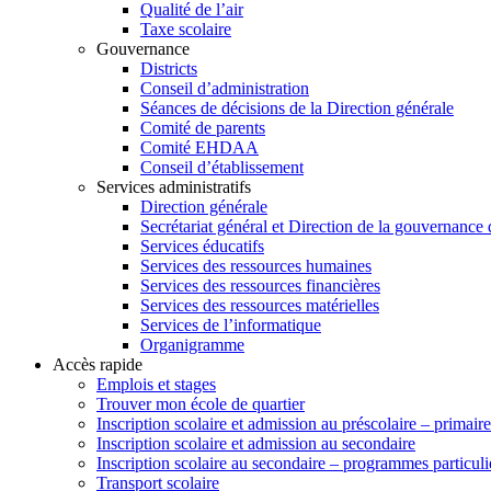
Qualité de l’air
Taxe scolaire
Gouvernance
Districts
Conseil d’administration
Séances de décisions de la Direction générale
Comité de parents
Comité EHDAA
Conseil d’établissement
Services administratifs
Direction générale
Secrétariat général et Direction de la gouvernance
Services éducatifs
Services des ressources humaines
Services des ressources financières
Services des ressources matérielles
Services de l’informatique
Organigramme
Accès rapide
Emplois et stages
Trouver mon école de quartier
Inscription scolaire et admission au préscolaire – primaire
Inscription scolaire et admission au secondaire
Inscription scolaire au secondaire – programmes particuli
Transport scolaire