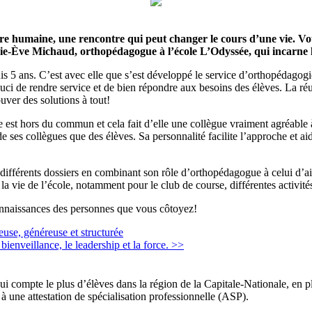
ture humaine, une rencontre qui peut changer le cours d’une vie. V
rie-Ève Michaud, orthopédagogue à l’école L’Odyssée, qui incarne le
 ans. C’est avec elle que s’est développé le service d’orthopédagogie a
uci de rendre service et de bien répondre aux besoins des élèves. La ré
ouver des solutions à tout!
tre est hors du commun et cela fait d’elle une collègue vraiment agréabl
e ses collègues que des élèves. Sa personnalité facilite l’approche et aide
ifférents dossiers en combinant son rôle d’orthopédagogue à celui d’aide
 la vie de l’école, notamment pour le club de course, différentes activité
connaissances des personnes que vous côtoyez!
use, généreuse et structurée
enveillance, le leadership et la force. >>
qui compte le plus d’élèves dans la région de la Capitale-Nationale, en p
 une attestation de spécialisation professionnelle (ASP).