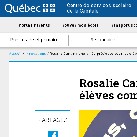
Centre de services scolaire
de la Capitale
Portail Parents
Trouver mon école
Transport sco
Préscolaire et primaire
Secondaire
Accueil
/
Innovations
/
Rosalie Cantin : une alliée précieuse pour les él
Rosalie Ca
élèves co
Posté
PARTAGEZ
le
19
juin