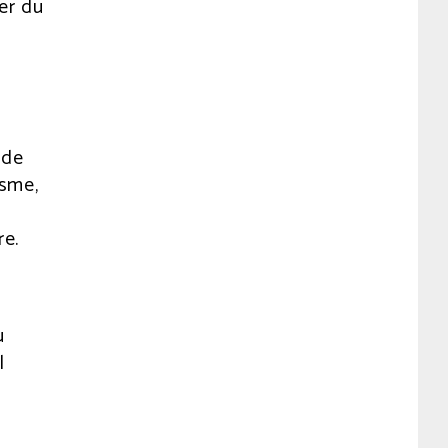
er du
 de
isme,
re.
u
l