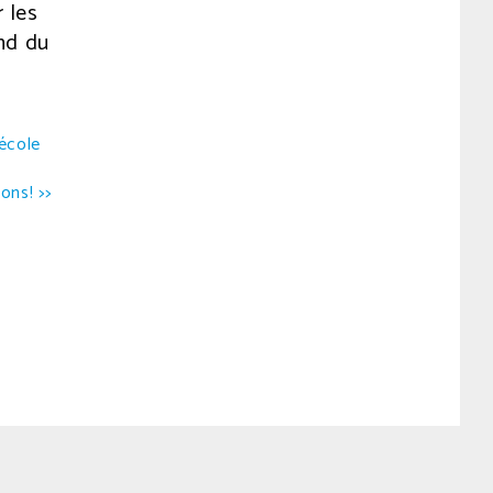
 les
nd du
’école
ons! >>