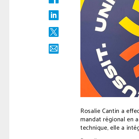
2025
à
16
h
03
min.
Écrit
par
comsg
Rosalie Cantin a effe
mandat régional en au
technique, elle a int