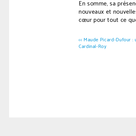
En somme, sa présence
nouveaux et nouvelle
cœur pour tout ce que
Navigation
<< Maude Picard-Dufour : u
Cardinal-Roy
de
l’article