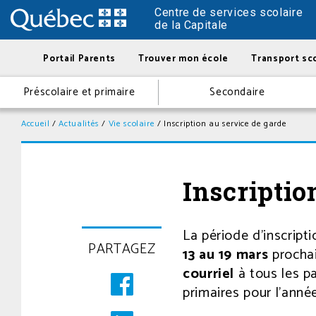
Centre de services scolaire
de la Capitale
Portail Parents
Trouver mon école
Transport sco
Préscolaire et primaire
Secondaire
Accueil
/
Actualités
/
Vie scolaire
/
Inscription au service de garde
Inscriptio
La période d’inscript
Posté
PARTAGEZ
le
13 au 19 mars
prochai
25
courriel
à tous les pa
février
primaires pour l’ann
2025
à