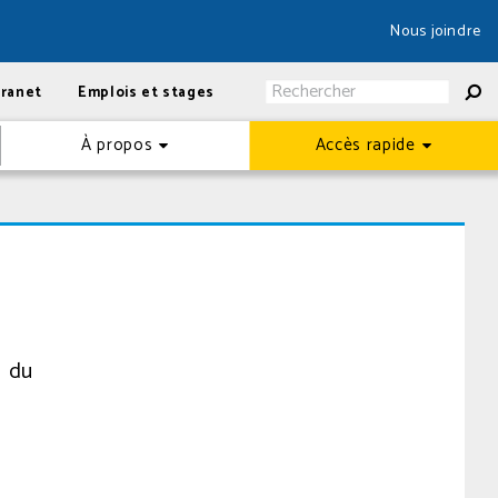
Nous joindre
tranet
Emplois et stages
À propos
Accès rapide
a du